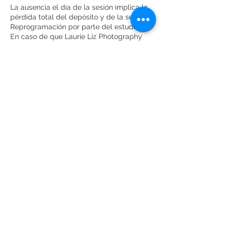
La ausencia el día de la sesión implica la
pérdida total del depósito y de la sesión.
Reprogramación por parte del estudio:
En caso de que Laurie Liz Photography
deba posponer por situaciones de fuerza
mayor (clima, emergencias, atrasos en
decoración o disponibilidad del local), se
coordinará una nueva fecha conveniente
para ambas partes sin costo adicional.
Datos de contacto
Laurie Liz Photography
7879344244
laurielizphoto@gmail.com