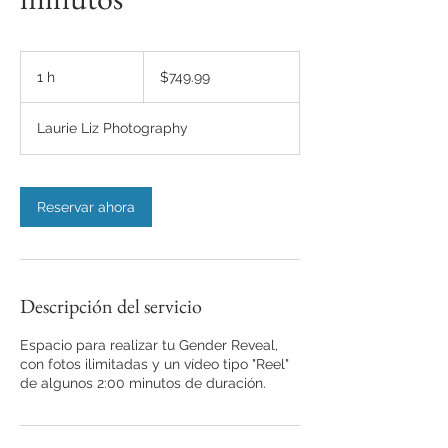
749.99
dólares
1 h
1
$749.99
estadounidenses
Laurie Liz Photography
Reservar ahora
Descripción del servicio
Espacio para realizar tu Gender Reveal,
con fotos ilimitadas y un vídeo tipo "Reel"
de algunos 2:00 minutos de duración.