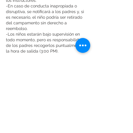
los instructores.
-En caso de conducta inapropiada o
disruptiva, se notificará a los padres y, si
es necesario, el niño podría ser retirado
del campamento sin derecho a
reembolso.
-Los niños estarán bajo supervisión en
todo momento, pero es responsabilidad
de los padres recogerlos puntualmente a
la hora de salida (3:00 PM).
5. Alimentación y Alergias
-Se incluye almuerzo diario en el
campamento.
-Los niños deben traer sus propios snacks
o meriendas.
-Si tu hijo tiene alguna alergia alimentaria
o necesidad especial, debes notificarlo al
momento de la inscripción.
6. Derechos de Imagen
-Durante el campamento, se tomarán
fotos y videos para documentar las
actividades. Al inscribirse, los padres