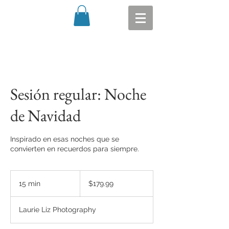
Sesión regular: Noche
de Navidad
Inspirado en esas noches que se
convierten en recuerdos para siempre.
179.99
dólares
15 min
1
$179.99
estadounidenses
5
Laurie Liz Photography
m
i