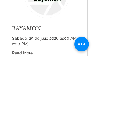
BAYAMON
Sábado, 25 de julio 2026 (8:00 AM -
2:00 PM)
Read More
Loading days...
199
$199
US
dollars
Book Now